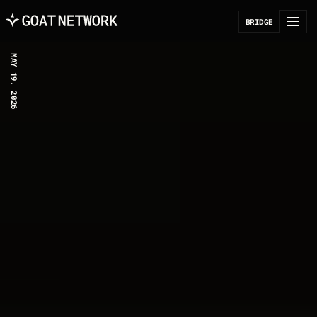
B
R
I
D
G
E
MAY 19, 2026