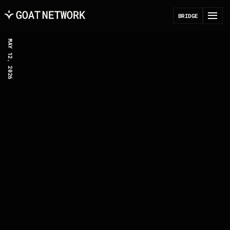
B
R
I
D
G
E
MAY 12, 2026