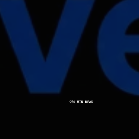
4 MIN READ
E
T
H
Y
P
E
R
M
O
V
E
: