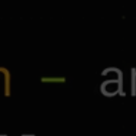
K
E
H
y
p
e
r
M
o
v
a
s
c
o
l
l
a
t
e
r
s
e
c
o
n
d
p
r
P
r
o
g
r
a
m
.