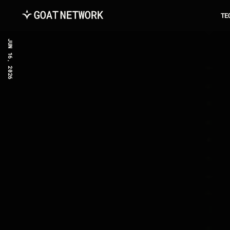
T
E
JUN 16, 2026