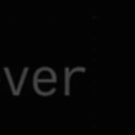
A
I
A
G
E
N
T
S