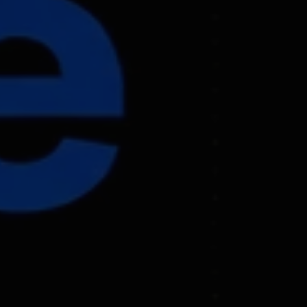
B
I
T
C
O
I
N
-
B
A
C