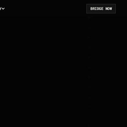
B
R
I
D
G
E
N
O
W
Y