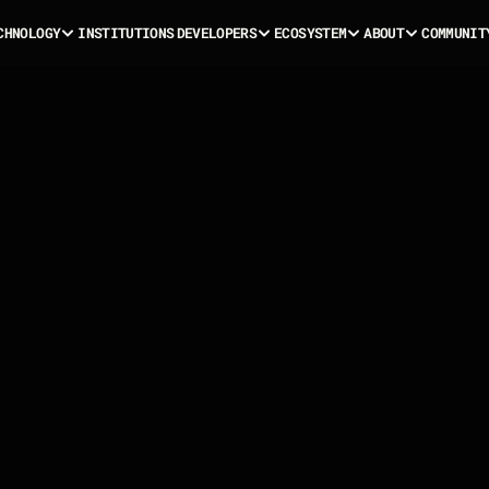
C
H
N
O
L
O
G
Y
I
N
S
T
I
T
U
T
I
O
N
S
D
E
V
E
L
O
P
E
R
S
E
C
O
S
Y
S
T
E
M
A
B
O
U
T
C
O
M
M
U
N
I
T