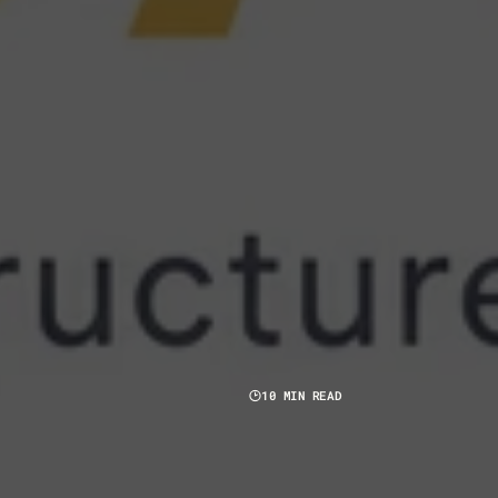
10 MIN READ
E
G
O
A
T
S
T
A
C
K