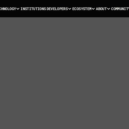
C
H
N
O
L
O
G
Y
I
N
S
T
I
T
U
T
I
O
N
S
D
E
V
E
L
O
P
E
R
S
E
C
O
S
Y
S
T
E
M
A
B
O
U
T
C
O
M
M
U
N
I
T