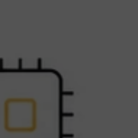
E
x
p
l
o
r
e
t
h
B
i
t
c
o
i
n
L
2
z
k
E
V
M
e
x
a
g
e
n
t
p
a
y